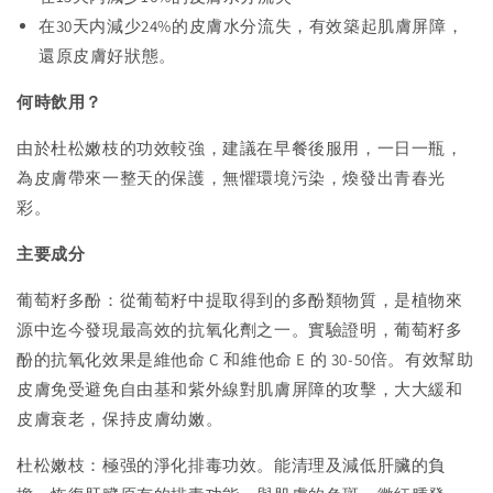
在30天内
減少24%的皮膚水分流失
，有效築起肌膚屏障，
還原皮膚好狀態。
何時飲用？
由於杜松嫩枝的功效較強，建議在早餐後服用，一日一瓶，
為皮膚帶來一整天的保護，無懼環境污染，
煥發出青春光
彩。
主要成分
葡萄籽多酚：從葡萄籽中提取得到的多酚類物質，是植物來
源中迄今發現最高效的抗氧化劑之一。實驗證明，葡萄籽多
酚的抗氧化效果是維他命 C 和維他命 E 的 30-50倍。有效幫助
皮膚免受避免自由基和紫外線對肌膚屏障的攻擊，大大緩和
皮膚衰老，保持皮膚幼嫩。
杜松嫩枝：極强的淨化排毒功效。能清理及減低肝臟的負