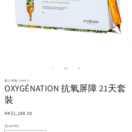
O
m
2
Open
in
media
m
1
of
1
/
5
in
modal
素心禪創 SHANTI
OXYGÉNATION 抗氧屏障 21天套
裝
Regular
HK$1,188.00
price
Quantity