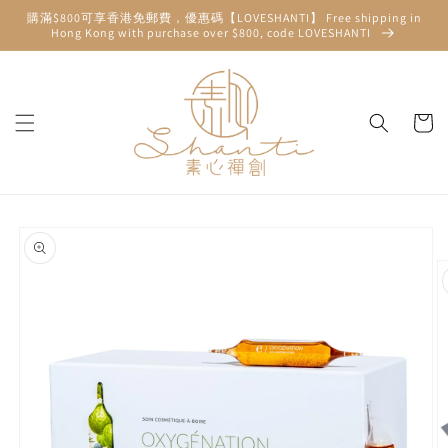
Skip to
購滿$800可享香港免郵費，優惠碼【LOVESHANTI】 Free shipping in
content
Hong Kong with purchase over $800, code LOVESHANTI
Cart
Skip to
product
information