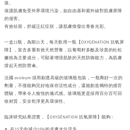
圾。
保護肌膚免受外界環境污染，如自由基和紫外線對肌膚屏障
的侵害。
有效祛斑，舒緩泛紅症狀，讓肌膚煥發出青春光彩。
一盒21瓶，為期21天，每天飲用一瓶【OXYGÉNATION 抗氧屏
障】，富含多重有效天然營養，以葡萄籽多酚及珍貴的杜松
嫩枝為主要成分，可顯著增强肌肤的天然防御能力，為肌膚
撐起天然防禦傘。
法國 evoleum 採用剔透高級的玻璃瓶包裝，一瓶剛好一次的
劑量，不僅能夠完好地保存活性成分，還能創造獨特的感官
體驗，帶來令人愉悅的儀式感。玻璃瓶更是採用百分百可回
收材質，安全乾淨更具環保性。
臨床研究結果證實，【
OXYGÉNATION 抗氧屏障
】能夠：
在15天內減少16%的皮膚水分流失