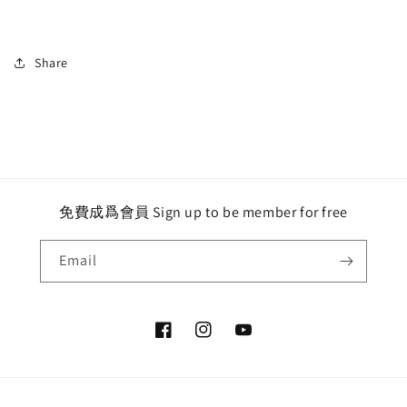
Share
免費成爲會員 Sign up to be member for free
Email
Facebook
Instagram
YouTube