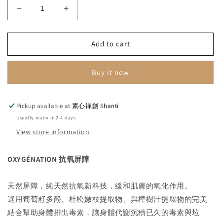
Decrease
Increase
quantity
quantity
for
for
OXYGÉNATION
OXYGÉNATION
Add to cart
抗
抗
氧
氧
Buy it now
屏
屏
障
障
21
21
Pickup available at
素心禪創 Shanti
天
天
Usually ready in 2-4 days
套
套
View store information
裝
裝
OXYGÉNATION 抗氧屏障
天然屏障，純天然抗氧新科技，緩和肌膚的氧化作用。
選用
葡萄籽多酚、
杜松嫩枝提取物、與樺樹汁提取物的完美
結合幫助身體排出毒素，讓身體代謝沉積已久的毒素與垃