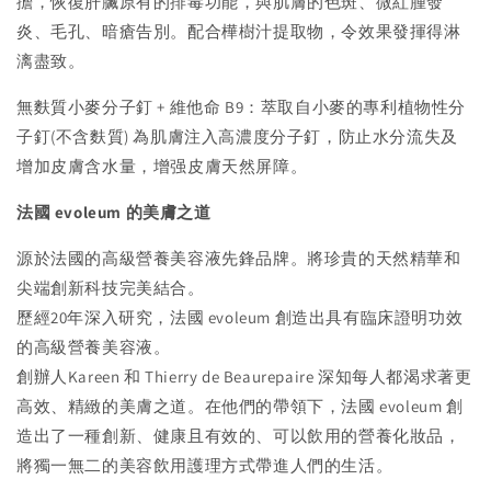
擔，恢復肝臟原有的排毒功能，與肌膚的色斑、微
紅腫發
炎
、毛孔、暗瘡告別。配合
樺樹汁提取物，令效果發揮得淋
漓盡致。
無麩質小麥分子釘 + 維他命 B9：萃取自小麥的專利植物性分
子釘(不含麩質) 為肌膚注入高濃度分子釘，防止水分流失及
增加皮膚含水量，增强皮膚天然屏障。
法國 evoleum 的美膚之道
源於法國的高級營養美容液先鋒品牌。將珍貴的天然精華和
尖端創新科技完美結合。
歷經20年深入研究，法國 evoleum 創造出具有臨床證明功效
的高級營養美容液。
創辦
人Kareen 和 Thierry de Beaurepaire 深知每人都渴求著更
高效、精緻的美膚之道。在他們的帶領下，
法國 e
voleum 創
造出了一種創新、健康且有效的、可以飲用的營養化妝品，
將獨一無二的美容飲用護理方式帶進人們的生活。